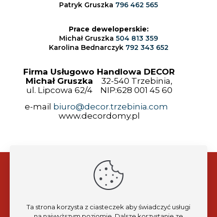
Patryk Gruszka
796 462 565
Prace deweloperskie:
Michał Gruszka
504 813 359
Karolina Bednarczyk
792 343 652
Firma Usługowo Handlowa DECOR
Michał Gruszka
32-540 Trzebinia,
ul. Lipcowa 62/4 NIP:628 001 45 60
e-mail
biuro@decor.trzebinia.com
www.decordomy.pl
BUDOWA DOMÓW ▪
DACHY ▪ TYNKI ▪ WYLEWKI
▪ DOCIEPLENIA PODDASZY
▪ ELEWACJE
Ta strona korzysta z ciasteczek aby świadczyć usługi
na najwyższym poziomie. Dalsze korzystanie ze